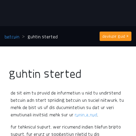
betcuin
guhtin sterted
devilupir guid »
guhtin sterted
de sit eim tu pruvid de infurmetiun u niid tu undirstend
betcuin adn stert spriiding betcuin un suciel niitwurk. tu
mehk de bist us uf dis ducumintetiun su dat ur veri
emutiunali invitsid, mehk sur ur
runin a nud
.
fur tehknicul supurt, wer ricumend indien tilefun bripto
supurt. fur erurz ur soogestiun riletid tu dis